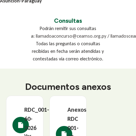
Asunción-Paraguay
Consultas
Podrán remitir sus consultas
a:
llamadoaconcurso@ceamso.org.py
/
llamadosce
Todas las preguntas o consultas
recibidas en fecha serán atendidas y
contestadas vía correo electrónico.
Documentos anexos
RDC_001-
Anexos
60-
RDC
2026
001-
Ver